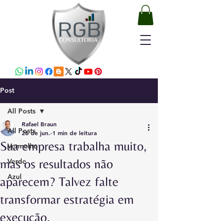
Post
All Posts
Rafael Braun
All Posts
26 de jun.
1 min de leitura
Sua empresa trabalha muito,
Vermelho
mas os resultados não
Verde
Azul
aparecem? Talvez falte
transformar estratégia em
execução.