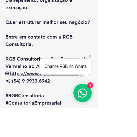
planejamento, organização e 
execução.
Quer estruturar melhor seu negócio?
Entre em contato com a RGB 
Consultoria.
RGB Consultoria — Sua Empresa do 
Vermelho ao Azul! 🚀📈
Chame RGB no Whats
🌐 
https://www.rgbconsultoria.org/
📲 (54) 9 9933.6942
1
#RGBConsultoria
#ConsultoriaEmpresarial
#GestãoDeNegócios
#Planejamento
#Empresas