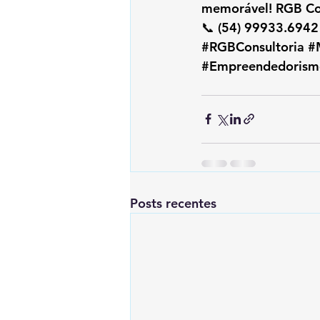
memorável! RGB Con
📞 (54) 99933.6942 |
#RGBConsultoria
#
#Empreendedorism
Posts recentes