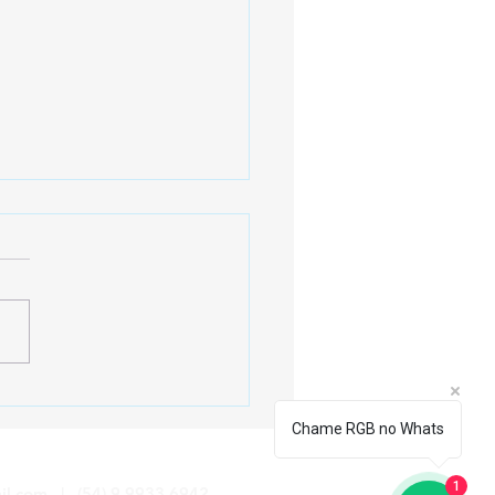
bra os Benefícios da
ltoria Online para Negócios
Chame RGB no Whats
Redes Sociais
1
il.com
|
(54) 9 9933.6942