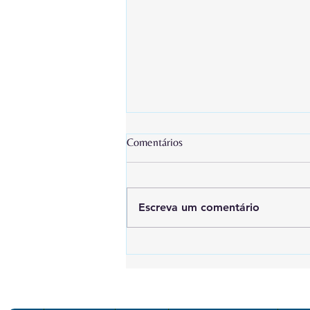
Comentários
Escreva um comentário
Ferramentas Digitais para
Planejamento Estratégico: como
transformar metas em resultados
Navegação