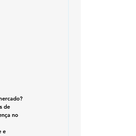
 mercado?
s de 
ença no 
 e 