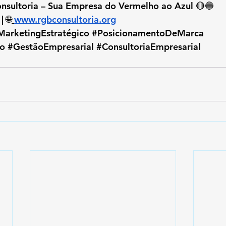
sultoria – Sua Empresa do Vermelho ao Azul 🔴🔵
 🌐
www.rgbconsultoria.org
MarketingEstratégico
#PosicionamentoDeMarca
o
#GestãoEmpresarial
#ConsultoriaEmpresarial