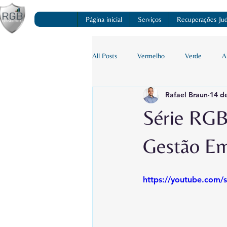
Página inicial
Serviços
Recuperações Judi
All Posts
Vermelho
Verde
A
Rafael Braun
14 d
Série RGB
Gestão Em
https://youtube.com