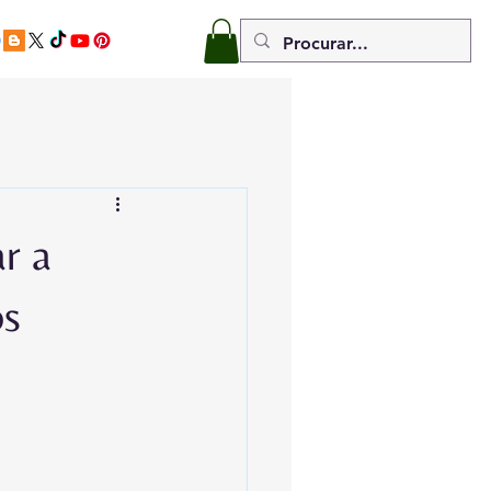
r a
os