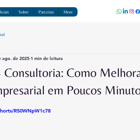
ciais
Sobre
Parcerias
More
zul
e ago. de 2025
1 min de leitura
 Consultoria: Como Melhora
presarial em Poucos Minut
/shorts/R50WNpW1c78