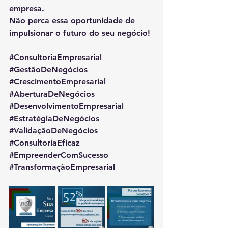
empresa.
Não perca essa oportunidade de 
impulsionar o futuro do seu negócio!
#ConsultoriaEmpresarial
#GestãoDeNegócios
#CrescimentoEmpresarial
#AberturaDeNegócios
#DesenvolvimentoEmpresarial
#EstratégiaDeNegócios
#ValidaçãoDeNegócios
#ConsultoriaEficaz
#EmpreenderComSucesso
#TransformaçãoEmpresarial