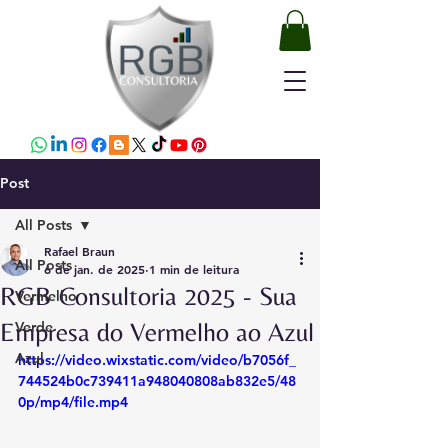
Post
All Posts
Rafael Braun
All Posts
6 de jan. de 2025
1 min de leitura
RGB Consultoria 2025 - Sua
Vermelho
Empresa do Vermelho ao Azul
Verde
Azul
https://video.wixstatic.com/video/b7056f_
744524b0c739411a948040808ab832e5/48
0p/mp4/file.mp4