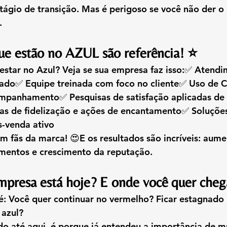
ágio de transição. Mas é perigoso se você não der o
.
e estão no AZUL são referência! ⭐
star no Azul? Veja se sua empresa faz isso:✅ Atendi
izado✅ Equipe treinada com foco no cliente✅ Uso de 
mpanhamento✅ Pesquisas de satisfação aplicadas de
s de fidelização e ações de encantamento✅ Soluções
-venda ativo
m fãs da marca! 😍E os resultados são incríveis: 
aumen
mentos e crescimento da reputação.
presa está hoje? E onde você quer cheg
: 
Você quer continuar no vermelho? Ficar estagnado
 azul?
do até aqui, é porque já entendeu a importância de m