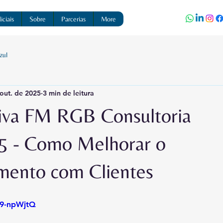
ciais
Sobre
Parcerias
More
zul
 out. de 2025
3 min de leitura
iva FM RGB Consultoria
5 - Como Melhorar o
mento com Clientes
m9-npWjtQ