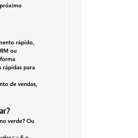
 próximo 
mento rápido, 
CRM ou 
 forma 
 rápidas para 
to de vendas, 
ar?
 no verde? Ou 
udar.👉 E o 