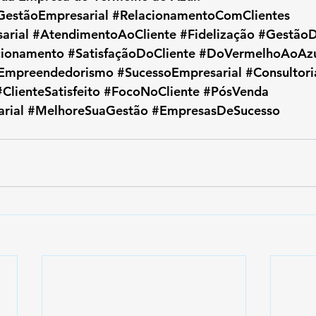
GestãoEmpresarial
#RelacionamentoComClientes
arial
#AtendimentoAoCliente
#Fidelização
#Gestão
cionamento
#SatisfaçãoDoCliente
#DoVermelhoAoAz
Empreendedorismo
#SucessoEmpresarial
#Consultor
#ClienteSatisfeito
#FocoNoCliente
#PósVenda
rial
#MelhoreSuaGestão
#EmpresasDeSucesso