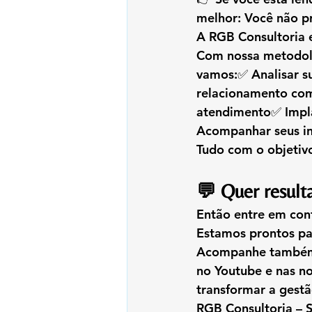
melhor: 
Você não pr
A 
RGB Consultoria
 
Com nossa metodolo
vamos:✅ Analisar su
relacionamento com 
atendimento✅ Impla
Acompanhar seus ind
Tudo com o objetivo
💬 Quer result
Então 
entre em con
Estamos prontos pa
Acompanhe também o
no Youtube e nas n
transformar a gest
RGB Consultoria – 