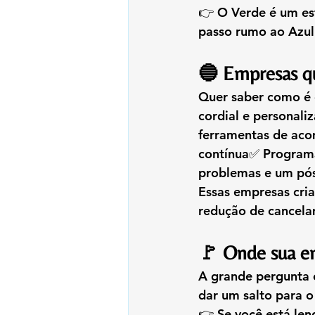
👉 O Verde é um est
passo rumo ao Azul
🔵 Empresas qu
Quer saber como é e
cordial e personal
ferramentas de aco
contínua✅ Programa
problemas e um pós
Essas empresas cria
redução de cancela
🚩 Onde sua em
A grande pergunta é
dar um salto para o
👉 Se você está len