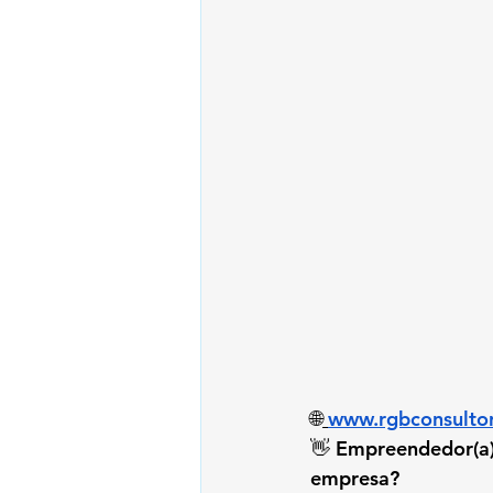
🌐
www.rgbconsultor
👋 
Empreendedor(a),
empresa?