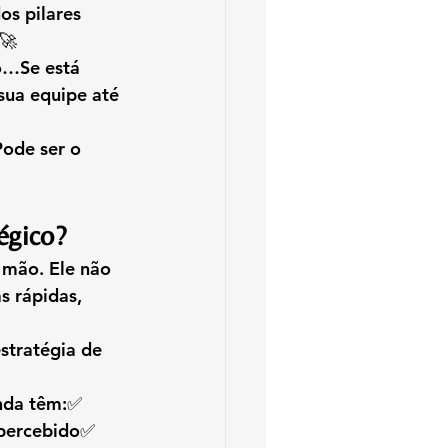
os pilares 
 🚀
o…Se está 
ua equipe até 
Pode ser o 
égico?
 mão. Ele não 
s rápidas
, 
stratégia de 
nda têm:✅ 
percebido✅ 