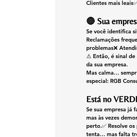
Clientes mais leai
🔴 Sua empre
Se você identifica 
Reclamações freque
problemas❌ Atendi
⚠️ Então, é sinal d
da sua empresa.
Mas calma… sempre 
especial: 
RGB Consu
Está no VERD
Se sua empresa já f
mas às vezes demo
perto.✅ Resolve os
tenta… mas falta t