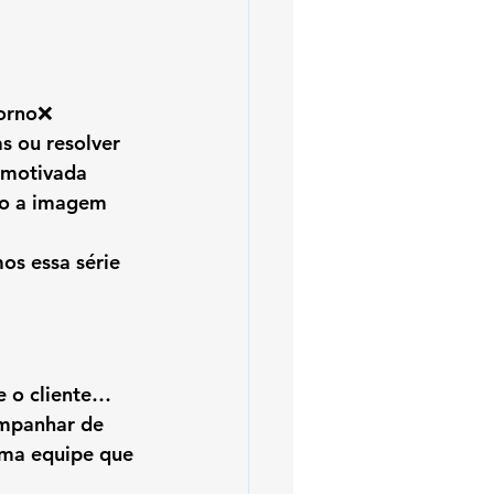
torno❌ 
 ou resolver 
smotivada
do a imagem 
s essa série 
e o cliente… 
mpanhar de 
uma equipe que 