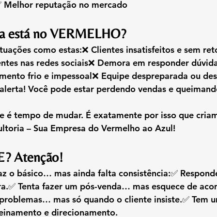
s✅ Melhor reputação no mercado
sa está no VERMELHO?
situações como estas:❌ Clientes insatisfeitos e sem re
ntes nas redes sociais❌ Demora em responder dúvidas
mento frio e impessoal❌ Equipe despreparada ou de
e alerta! Você pode estar perdendo vendas e queiman
é tempo de mudar. É exatamente por isso que criamo
ltoria – Sua Empresa do Vermelho ao Azul!
E? Atenção!
az o básico… mas ainda falta consistência:✅ Respond
ra.✅ Tenta fazer um pós-venda… mas esquece de aco
 problemas… mas só quando o cliente insiste.✅ Tem 
reinamento e direcionamento.