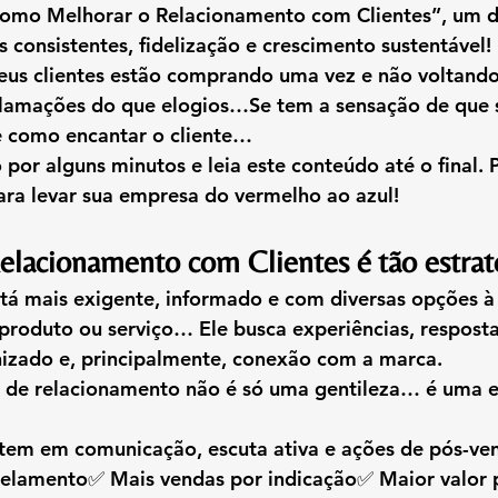
omo Melhorar o Relacionamento com Clientes”
, um d
s consistentes, fidelização e crescimento sustentável!
seus clientes estão comprando uma vez e não voltand
lamações do que elogios…Se tem a sensação de que s
e como encantar o cliente…
 por alguns minutos e leia este conteúdo até o final. 
ara levar sua empresa 
do vermelho ao azul
!
elacionamento com Clientes é tão estrat
stá mais exigente, informado e com diversas opções à
roduto ou serviço… Ele busca 
experiências
, 
resposta
izado
 e, principalmente, 
conexão com a marca
.
 de relacionamento não é só uma gentileza… é uma 
e
tem em comunicação, escuta ativa e ações de pós-ve
elamento✅ Mais vendas por indicação✅ Maior valor 