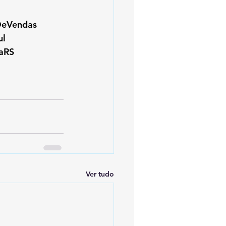
DeVendas
ul
iaRS
Ver tudo