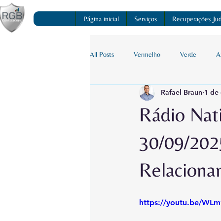
Página inicial
Serviços
Recuperações Judi
All Posts
Vermelho
Verde
A
Rafael Braun
1 de
Rádio Nat
30/09/202
Relaciona
https://youtu.be/WL