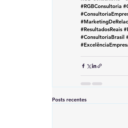
#RGBConsultoria
#
#ConsultoriaEmpres
#MarketingDeRela
#ResultadosReais
#
#ConsultoriaBrasil
#ExcelênciaEmpresa
Posts recentes