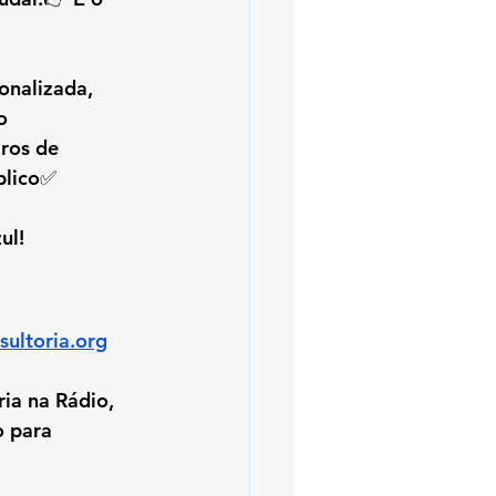
onalizada, 
o 
ros de 
blico✅ 
ul!
ultoria.org
a na Rádio, 
 para 