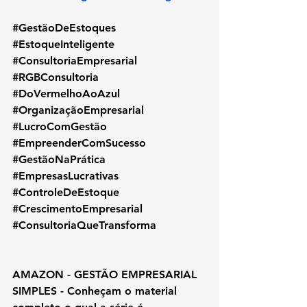
#GestãoDeEstoques
#EstoqueInteligente
#ConsultoriaEmpresarial
#RGBConsultoria
#DoVermelhoAoAzul
#OrganizaçãoEmpresarial
#LucroComGestão
#EmpreenderComSucesso
#GestãoNaPrática
#EmpresasLucrativas
#ControleDeEstoque
#CrescimentoEmpresarial
#ConsultoriaQueTransforma
AMAZON - GESTÃO EMPRESARIAL 
SIMPLES - Conheçam o material 