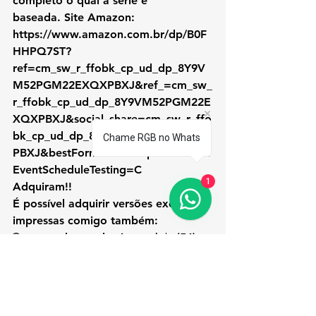
completo o qual a série é 
baseada.
 Site Amazon:
https://www.amazon.com.br/dp/B0F
HHPQ7ST?
ref=cm_sw_r_ffobk_cp_ud_dp_8Y9V
M52PGM22EXQXPBXJ&ref_=cm_sw_
r_ffobk_cp_ud_dp_8Y9VM52PGM22E
XQXPBXJ&social_share=cm_sw_r_ffo
bk_cp_ud_dp_8Y9VM52PGM22EXQX
Chame RGB no Whats
PBXJ&bestFormat=true&previewDoh
EventScheduleTesting=C
1
Adquiram!!
É possível adquirir versões exclusivas 
impressas comigo também:
🌐 
www.rgbconsultoria.org
 | 📱 (54) 
99933.6942
E-book: Abra seu negócio em 5 