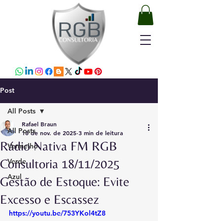
Post
All Posts
Rafael Braun
All Posts
18 de nov. de 2025
3 min de leitura
Rádio Nativa FM RGB
Vermelho
Consultoria 18/11/2025
Verde
Azul
Gestão de Estoque: Evite
Excesso e Escassez
https://youtu.be/753YKol4tZ8