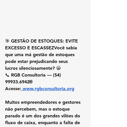
🎯 
GESTÃO DE ESTOQUES: EVITE 
EXCESSO E ESCASSEZ
Você sabia 
que uma má gestão de estoques 
pode estar 
prejudicando seus 
lucros
 silenciosamente? 😬
📞 RGB Consultoria — (54) 
99933.6942🌐 
Acesse:
www.rgbconsultoria.org
Muitos empreendedores e gestores 
não percebem, mas o 
estoque 
parado
 é um dos grandes vilões do 
fluxo de caixa, enquanto a 
falta de 