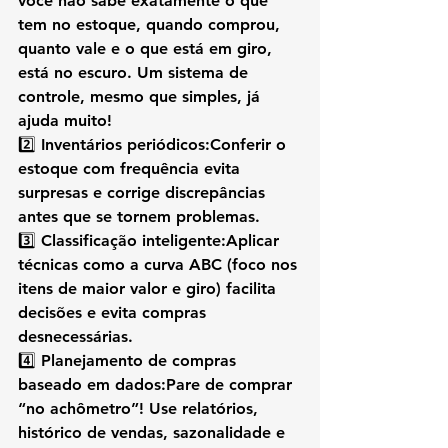
você não sabe exatamente o que 
tem no estoque, quando comprou, 
quanto vale e o que está em giro, 
está no escuro. Um sistema de 
controle, mesmo que simples, já 
ajuda muito!
2️⃣ 
Inventários periódicos:
Conferir o 
estoque com frequência evita 
surpresas e corrige discrepâncias 
antes que se tornem problemas.
3️⃣ 
Classificação inteligente:
Aplicar 
técnicas como a curva ABC (foco nos 
itens de maior valor e giro) facilita 
decisões e evita compras 
desnecessárias.
4️⃣ 
Planejamento de compras 
baseado em dados:
Pare de comprar 
“no achômetro”! Use relatórios, 
histórico de vendas, sazonalidade e 