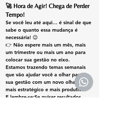
🚀 Hora de Agir! Chega de Perder 
Tempo!
Se você leu até aqui… é sinal de que 
sabe o quanto essa mudança é 
necessária! 😉
👉 Não espere mais um mês, mais 
um trimestre ou mais um ano para 
colocar sua gestão no eixo.
Estamos trazendo temas semanais 
que vão ajudar você a olhar para a 
sua gestão com um novo olhar… 
mais estratégico e mais produtivo!
E lembre-se:
Se quiser resultados 
mais rápidos, com uma consultoria 
personalizada e focada no que a sua 
empresa realmente precisa… entre 
em contato com a gente!
📲 WhatsApp: 
(54) 99933.6942
🌐 