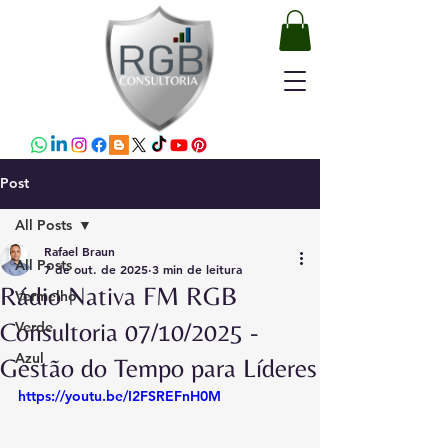
Post
All Posts
Rafael Braun
All Posts
7 de out. de 2025
3 min de leitura
Rádio Nativa FM RGB
Vermelho
Consultoria 07/10/2025 -
Verde
Azul
Gestão do Tempo para Líderes
https://youtu.be/I2FSREFnH0M