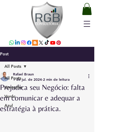
Post
All Posts
Rafael Braun
All Posts
1 de jul. de 2024
2 min de leitura
Prejudica seu Negócio: falta
Vermelho
em comunicar e adequar a
Verde
Azul
estratégia à prática.