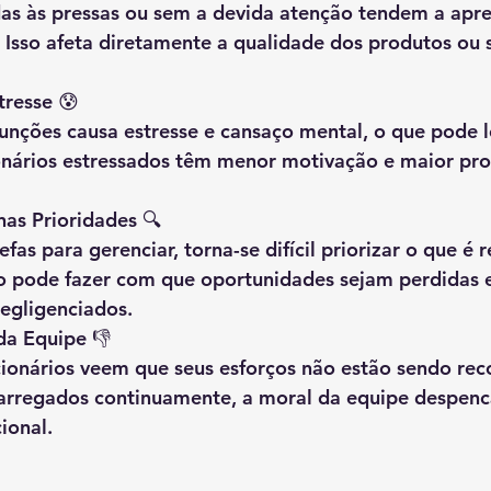
das às pressas ou sem a devida atenção tendem a apre
. Isso afeta diretamente a qualidade dos produtos ou s
tresse
 😰
unções causa estresse e cansaço mental, o que pode l
onários estressados têm menor motivação e maior pro
nas Prioridades
 🔍
fas para gerenciar, torna-se difícil priorizar o que é 
so pode fazer com que oportunidades sejam perdidas 
negligenciados.
da Equipe
 👎
ionários veem que seus esforços não estão sendo rec
arregados continuamente, a moral da equipe despenca
ional.