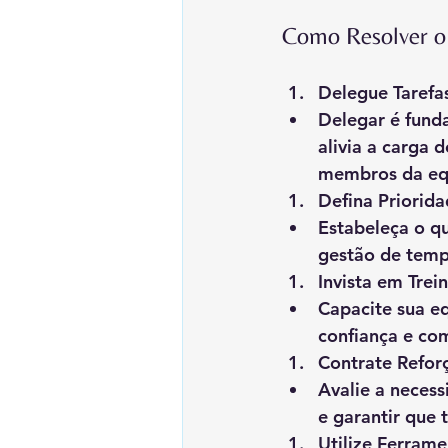
Como Resolver o
Delegue Tarefa
Delegar é funda
alivia a carga
membros da eq
Defina Priorida
Estabeleça o qu
gestão de tempo
Invista em Tre
Capacite sua e
confiança e co
Contrate Refor
Avalie a necess
e garantir que
Utilize Ferram