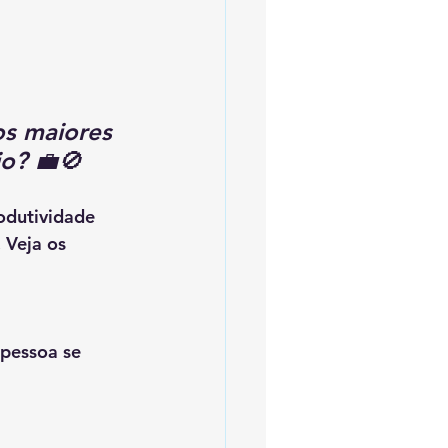
s maiores 
io?
 💼🚫
dutividade 
 Veja os 
pessoa se 
 