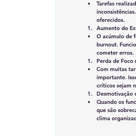
Tarefas realiza
inconsistências
oferecidos.
Aumento do Es
O acúmulo de f
burnout. Funci
cometer erros.
Perda de Foco 
Com muitas tare
importante. Is
críticos sejam 
Desmotivação 
Quando os func
que são sobrec
clima organizac