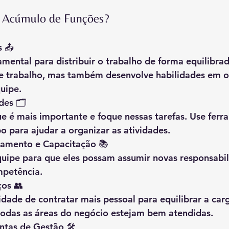
 Acúmulo de Funções?
s
 📤
mental para distribuir o trabalho de forma equilibrad
 de trabalho, mas também desenvolve habilidades em o
uipe.
des
 🗂️
e é mais importante e foque nessas tarefas. Use ferr
 para ajudar a organizar as atividades.
inamento e Capacitação
 📚
quipe para que eles possam assumir novas responsabi
mpetência.
ços
 👥
idade de contratar mais pessoal para equilibrar a car
 todas as áreas do negócio estejam bem atendidas.
entas de Gestão
 🛠️