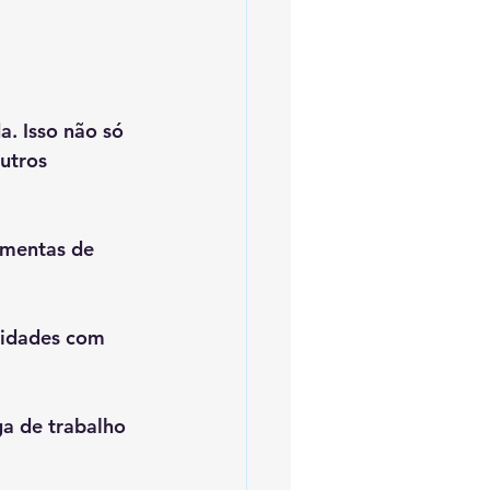
a. Isso não só 
utros 
amentas de 
lidades com 
ga de trabalho 