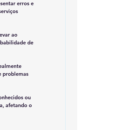
sentar erros e 
erviços 
evar ao 
babilidade de 
realmente 
e problemas 
onhecidos ou 
, afetando o 