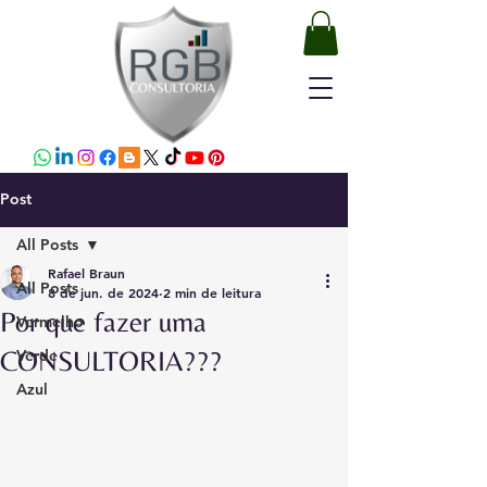
Post
All Posts
Rafael Braun
All Posts
8 de jun. de 2024
2 min de leitura
Por que fazer uma
Vermelho
CONSULTORIA???
Verde
Azul