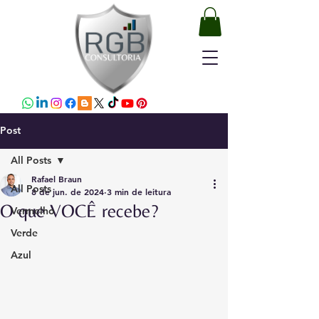
Post
All Posts
Rafael Braun
All Posts
8 de jun. de 2024
3 min de leitura
O que VOCÊ recebe?
Vermelho
Verde
Azul