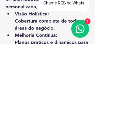
Chame RGB no Whats
personalizada, garantindo:
Visão Holística:
Cobertura completa de todas as 
1
áreas do negócio.
Melhoria Contínua:
Planos práticos e dinâmicos para 
melhorias constantes.
Resultados Tangíveis:
Implementação de mudanças 
que resultam em ganhos reais e 
mensuráveis.
Está pronto para transformar 
seu negócio?
Entre em contato conosco 
para saber mais sobre nossa 