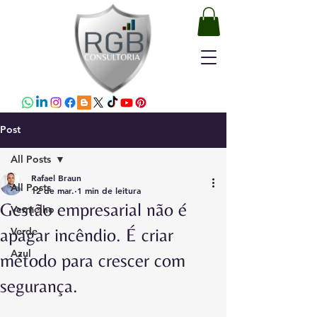
Post
All Posts
Rafael Braun
All Posts
12 de mar.
1 min de leitura
Gestão empresarial não é
Vermelho
apagar incêndio. É criar
Verde
Azul
método para crescer com
segurança.