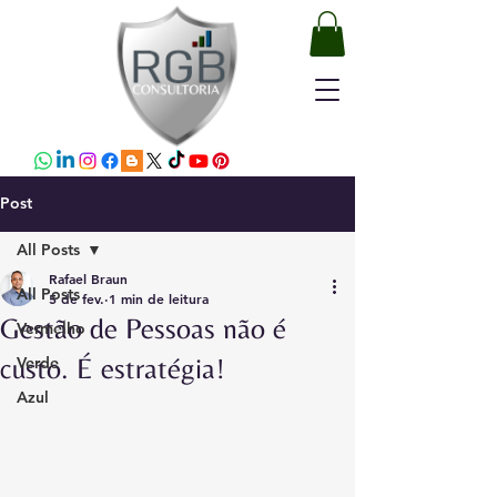
Post
All Posts
Rafael Braun
All Posts
5 de fev.
1 min de leitura
Gestão de Pessoas não é
Vermelho
custo. É estratégia!
Verde
Azul