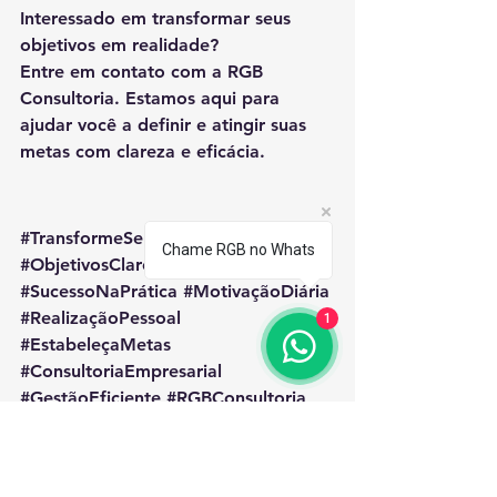
Interessado em transformar seus 
objetivos em realidade?
Entre em contato com a 
RGB 
Consultoria
. Estamos aqui para 
ajudar você a definir e atingir suas 
metas com clareza e eficácia.
#TransformeSeusSonhos
Chame RGB no Whats
#ObjetivosClaros
#AçãoProativa
#SucessoNaPrática
#MotivaçãoDiária
#RealizaçãoPessoal
1
#EstabeleçaMetas
#ConsultoriaEmpresarial
#GestãoEficiente
#RGBConsultoria
#TransformeOInvisível
#CrescimentoPessoal
#PlanejamentoEstratégico