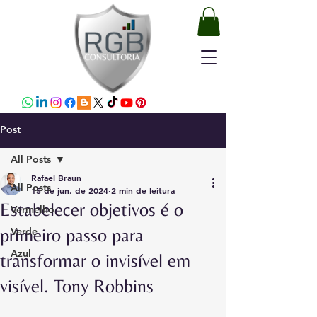
Post
All Posts
Rafael Braun
All Posts
15 de jun. de 2024
2 min de leitura
Estabelecer objetivos é o
Vermelho
primeiro passo para
Verde
Azul
transformar o invisível em
visível. Tony Robbins