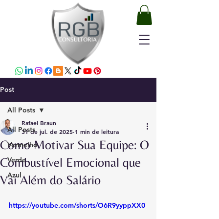
Post
All Posts
Rafael Braun
All Posts
31 de jul. de 2025
1 min de leitura
Como Motivar Sua Equipe: O
Vermelho
Combustível Emocional que
Verde
Azul
Vai Além do Salário
https://youtube.com/shorts/O6R9yyppXX0