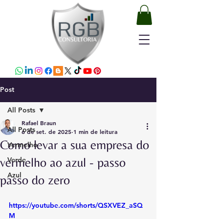
Post
All Posts
Rafael Braun
All Posts
6 de set. de 2025
1 min de leitura
Como levar a sua empresa do
Vermelho
vermelho ao azul - passo
Verde
Azul
passo do zero
https://youtube.com/shorts/QSXVEZ_aSQ
M