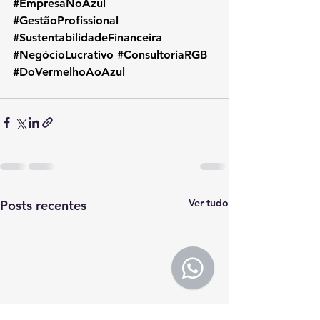
#EmpresaNoAzul
#GestãoProfissional
#SustentabilidadeFinanceira
#NegócioLucrativo
#ConsultoriaRGB
#DoVermelhoAoAzul
Ver tudo
Posts recentes