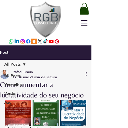
Post
All Posts
Rafael Braun
All Posts
17 de mar.
1 min de leitura
Como aumentar a
Vermelho
lucratividade do seu negócio
Verde
Azul