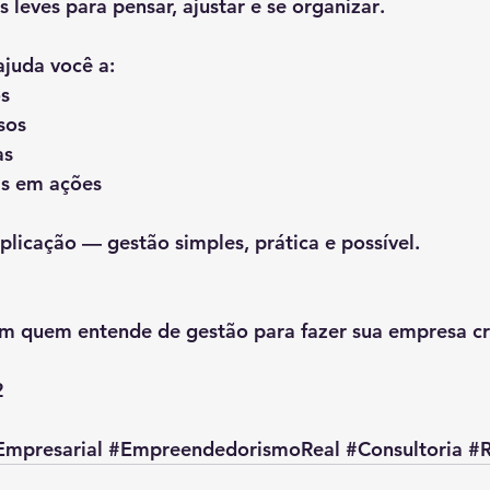
s leves para 
pensar, ajustar e se organizar
.
ajuda você a:
os
sos
as
as em ações
plicação — 
gestão simples, prática e possível
.
om quem entende de gestão para fazer sua empresa cr
2
mpresarial
#EmpreendedorismoReal
#Consultoria
#R