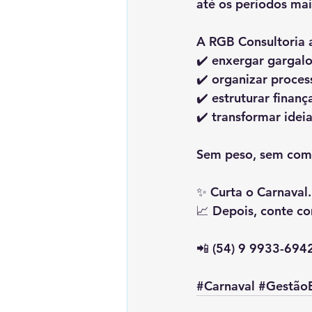
até os períodos mai
A 
RGB Consultoria
 
✔️ enxergar gargal
✔️ organizar proces
✔️ estruturar finanç
✔️ transformar idei
Sem peso, sem com
✨ Curta o Carnaval.
📈 Depois, conte c
📲 (54) 9 9933-694
#Carnaval
#GestãoE