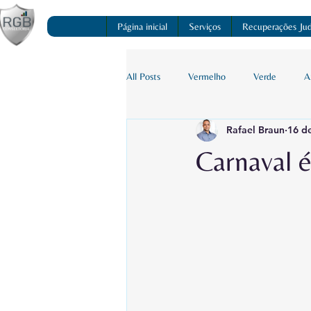
Página inicial
Serviços
Recuperações Judi
All Posts
Vermelho
Verde
A
Rafael Braun
16 de
Carnaval é