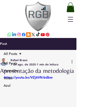
Post
All Posts
Rafael Braun
All Posts
7 de ago. de 2025
1 min de leitura
Apresentação da metodologia
Vermelho
https://youtu.be/VZj6VN-bdbw
Verde
Azul