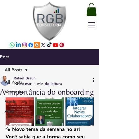
Post
All Posts
Rafael Braun
All Posts
10 de mar.
1 min de leitura
A importância do onboarding
Vermelho
Verde
Azul
🚀 Novo tema da semana no ar! 
Você sabia que a forma como seu 