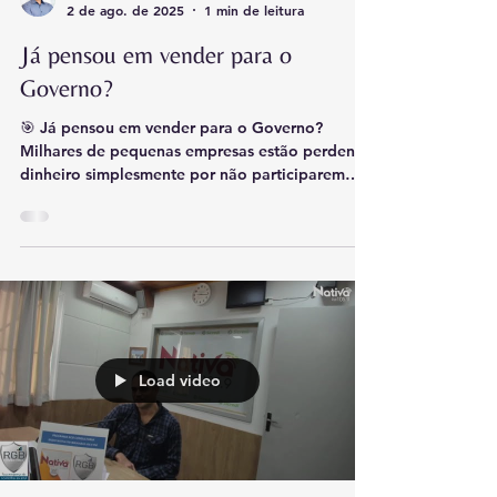
2 de ago. de 2025
1 min de leitura
mercado público com profissionalismo e
agilidade. 🔍 Desde a leitura do edital até o
Já pensou em vender para o
envio da proposta -> nós ajuda
Governo?
🎯 Já pensou em vender para o Governo?
Milhares de pequenas empresas estão perdendo
dinheiro simplesmente por não participarem
de...
Load video