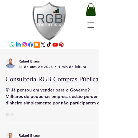
Rafael Braun
31 de out. de 2025
1 min de leitura
Consultoria RGB Compras Públicas
🎯 Já pensou em vender para o Governo?
Milhares de pequenas empresas estão perdendo
dinheiro simplesmente por não participarem de
licitações públicas! Muitas vezes, o que falta é
orientação técnica e organização para enfrentar
o processo com segurança e confiança. Na RGB
Consultoria, oferecemos consultorias práticas e
objetivas para ajudar empresas a entrarem no
Rafael Braun